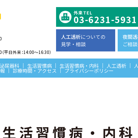
外来TEL
03-6231-5931
人工透析
についての
夜間透
0
見学・相談
ご相談
:00（平日外来：14:00～16:30）
泌尿器科
生活習慣病
生活習慣病・内科
人工透析
報
診療時間・アクセス
プライバシーポリシー
生活習慣病・内科