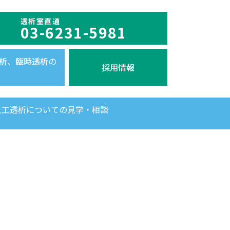
透析室直通
03-6231-5981
析
、
臨時透析
の
採用情報
人工透析についての見学・相談